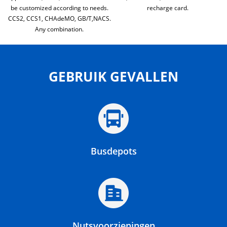
be customized according to needs.
recharge card.
CCS2, CCS1, CHAdeMO, GB/T,NACS.
Any combination.
GEBRUIK GEVALLEN
Busdepots
Nutsvoorzieningen