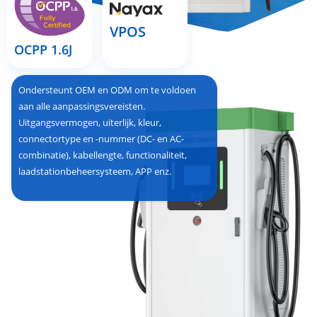
VPOS
OCPP 1.6J
Ondersteunt OEM en ODM om te voldoen
aan alle aanpassingsvereisten.
Uitgangsvermogen, uiterlijk, kleur,
connectortype en -nummer (DC- en AC-
combinatie), kabellengte, functionaliteit,
laadstationbeheersysteem, APP enz.