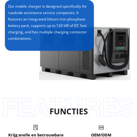
Our mobile charger is designed specifically for
roadside assistance service companies. It
features an integrated lithium iron phosphate
battery pack, supports up to 120 kW of DC fast
charging, and has multiple charging connector
combinations.
FUNCTIES
Krijg snelle en betrouwbare
OEM/ODM