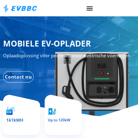
MOBIELE EV-OPLADER
Oplaadoplossing voor pechhulp voor elektrische voertuigen
Contact nu
161kWH
Up to 120kW