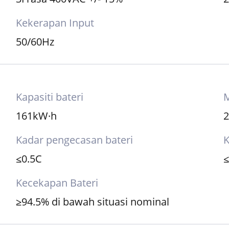
Voltan Masukan
P
3Frasa 400VAC +/- 15%
2
Kekerapan Input
50/60Hz
Kapasiti bateri
M
161kW·h
Kadar pengecasan bateri
K
≤0.5C
Kecekapan Bateri
≥94.5% di bawah situasi nominal