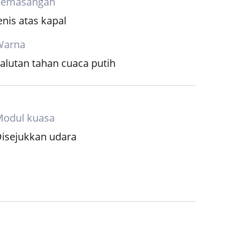
2050*1230*1087mm
Pemasangan
enis atas kapal
Warna
alutan tahan cuaca putih
Modul kuasa
isejukkan udara