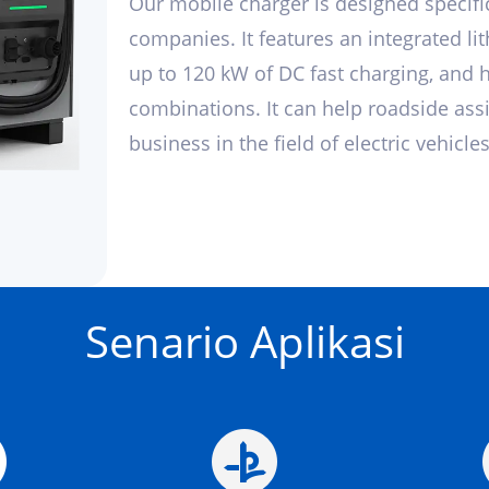
Our mobile charger is designed specific
companies. It features an integrated l
up to 120 kW of DC fast charging, and 
combinations. It can help roadside ass
business in the field of electric vehicles
Senario Aplikasi