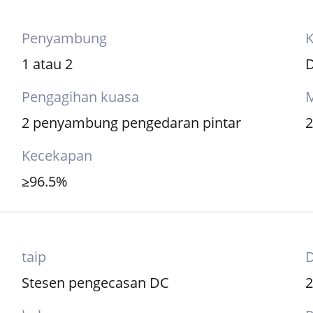
Penyambung
1 atau 2
Pengagihan kuasa
M
2 penyambung pengedaran pintar
Kecekapan
≥96.5%
taip
D