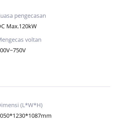
Kuasa pengecasan
DC Max.120kW
engecas voltan
200V~750V
imensi (L*W*H)