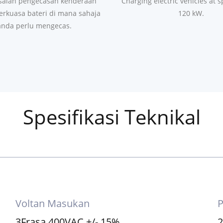
ergi Tanpa Grid
Pengecasan pant
saian pengecasan kenderaan
Charging electric vehicles at 
berkuasa bateri di mana sahaja
120 kW.
anda perlu mengecas.
Spesifikasi Teknikal