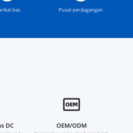
arikat bas
Pusat perdagangan