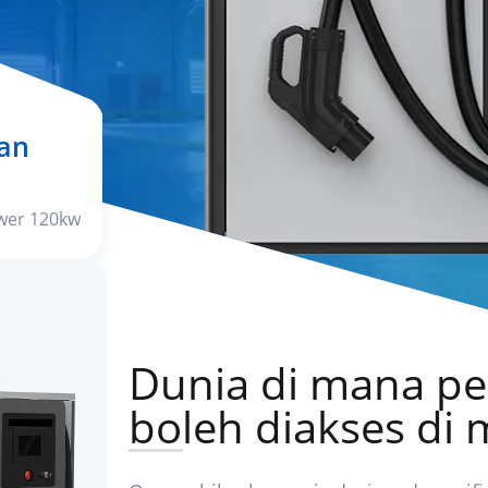
n elektrik di tepi jalan.
an
wer 120kw
Dunia di mana p
boleh diakses di