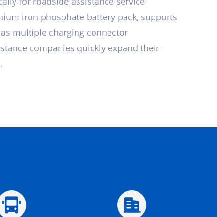
ally for roadside assistance service
ithium iron phosphate battery pack, supports
has multiple charging connector
istance companies quickly expand their
.