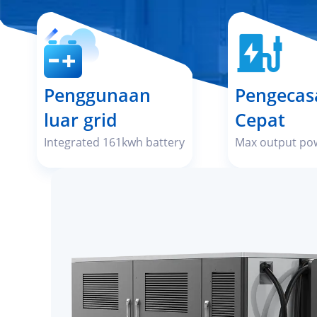
Penyelesaian pengecasan bantuan kenderaa
Penggunaan
Pengecas
luar grid
Cepat
Integrated 161kwh battery
Max output po