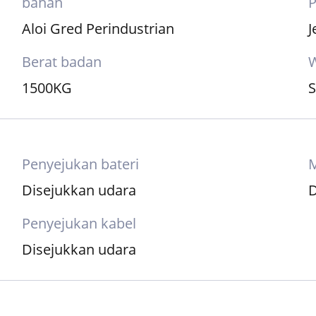
Stesen pengecasan DC
bahan
Aloi Gred Perindustrian
J
Berat badan
1500KG
S
Penyejukan bateri
Disejukkan udara
D
Penyejukan kabel
Disejukkan udara