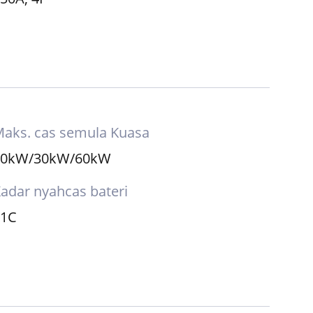
emutus litar
50A, 4P
aks. cas semula Kuasa
20kW/30kW/60kW
adar nyahcas bateri
≤1C