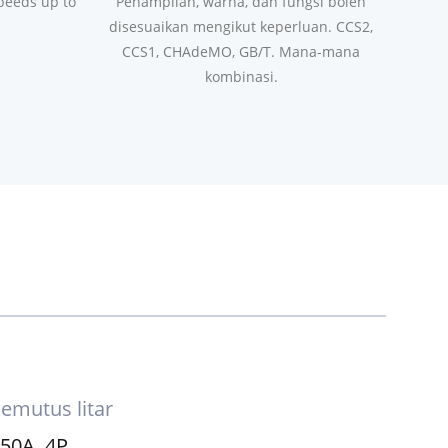
as DC
OEM/ODM
speeds up to
Penampilan, warna, dan fungsi boleh
disesuaikan mengikut keperluan. CCS2,
CCS1, CHAdeMO, GB/T. Mana-mana
kombinasi.