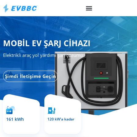
MOBIL EV ŞARJ CIHAZI
Elektrikli araç yol yardımı şarj çözümü
Şimdi İletişime Geçin
161 kWh
120 kW'a kadar