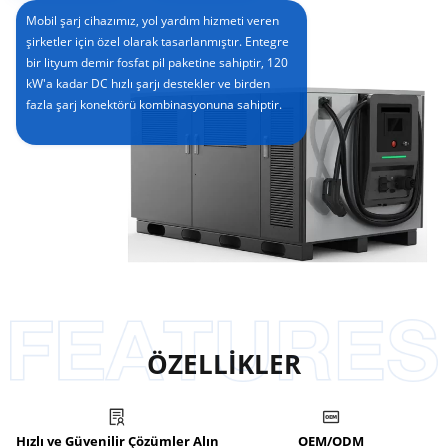
Mobil şarj cihazımız, yol yardım hizmeti veren
şirketler için özel olarak tasarlanmıştır. Entegre
bir lityum demir fosfat pil paketine sahiptir, 120
kW'a kadar DC hızlı şarjı destekler ve birden
fazla şarj konektörü kombinasyonuna sahiptir.
ÖZELLİKLER
Hızlı ve Güvenilir Çözümler Alın
OEM/ODM