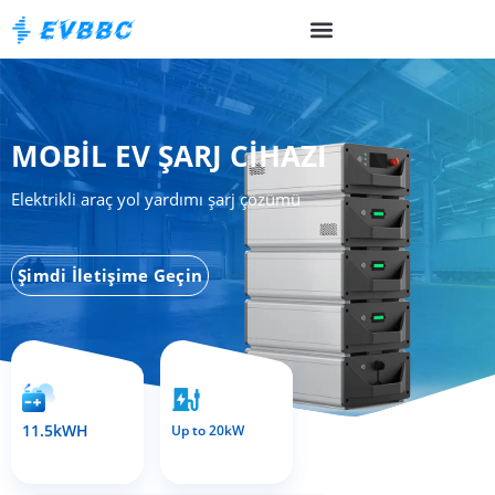
MOBIL EV ŞARJ CIHAZI
Elektrikli araç yol yardımı şarj çözümü
Şimdi İletişime Geçin
11.5kWH
Up to 20kW