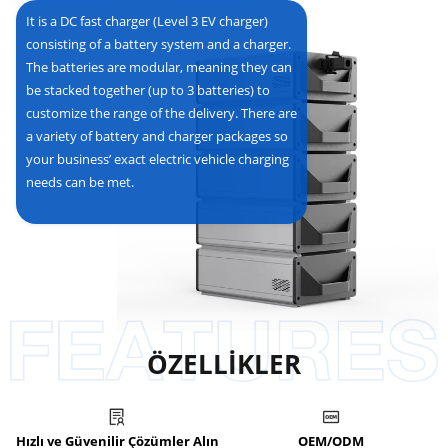
It is a DC fast charger (Level 3 EV charger)
consisting of a battery system and a charger.
The batteries are modular, meaning they can
be stacked together (up to 3 batteries) to
customize the range of the delivery. There are
a variety of battery and charger packages so
your business’ exact electric vehicle charging
needs can be met.
ÖZELLİKLER
Hızlı ve Güvenilir Çözümler Alın
OEM/ODM