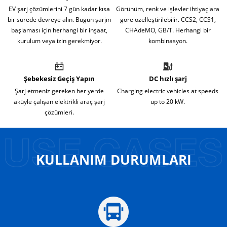
EV şarj çözümlerini 7 gün kadar kısa
Görünüm, renk ve işlevler ihtiyaçlara
bir sürede devreye alın. Bugün şarjın
göre özelleştirilebilir. CCS2, CCS1,
başlaması için herhangi bir inşaat,
CHAdeMO, GB/T. Herhangi bir
kurulum veya izin gerekmiyor.
kombinasyon.
Şebekesiz Geçiş Yapın
DC hızlı şarj
Şarj etmeniz gereken her yerde
Charging electric vehicles at speeds
aküyle çalışan elektrikli araç şarj
up to 20 kW.
çözümleri.
KULLANIM DURUMLARI