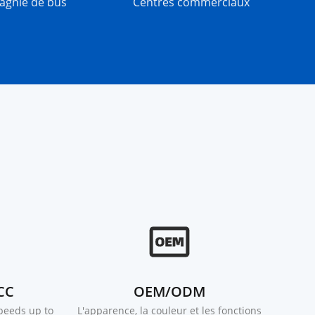
gnie de bus
Centres commerciaux
CC
OEM/ODM
speeds up to
L'apparence, la couleur et les fonctions