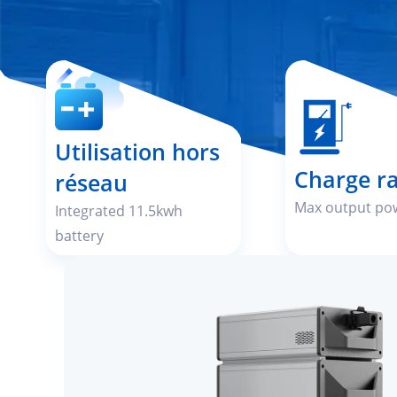
Utilisation hors
Charge r
réseau
Max output po
Integrated 11.5kwh
battery