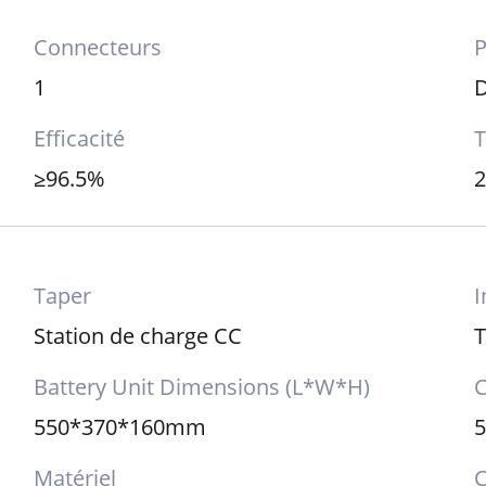
Connecteurs
P
1
Efficacité
T
≥96.5%
Taper
I
Station de charge CC
Battery Unit Dimensions (L*W*H)
C
550*370*160mm
Matériel
C