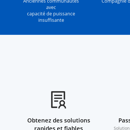
Anciennes communautés
Compagnie d
avec
capacité de puissance
insuffisante
Obtenez des solutions
Pas
rapides et fiables
Solution