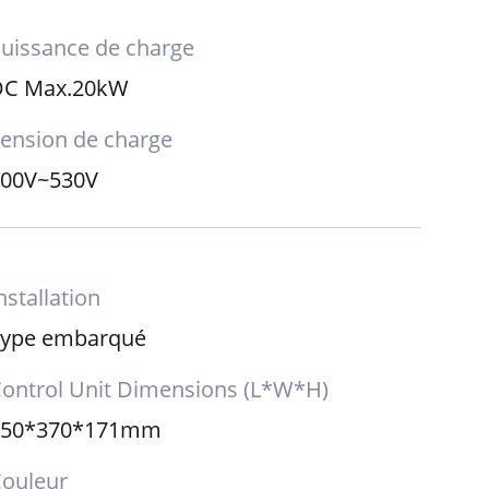
uissance de charge
DC Max.20kW
ension de charge
200V~530V
nstallation
Type embarqué
ontrol Unit Dimensions (L*W*H)
550*370*171mm
ouleur