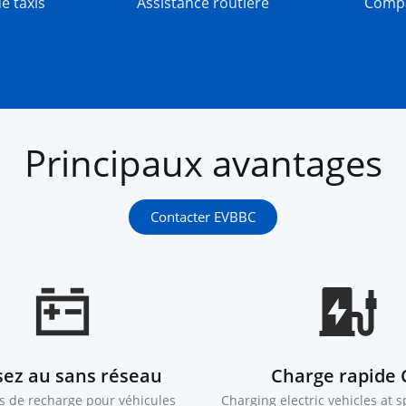
e taxis
Assistance routière
Compa
Principaux avantages
Contacter EVBBC
sez au sans réseau
Charge rapide 
s de recharge pour véhicules
Charging electric vehicles at 