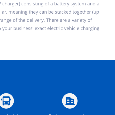
EV charger) consisting of a battery system and a
lar, meaning they can be stacked together (up
range of the delivery. There are a variety of
your business’ exact electric vehicle charging