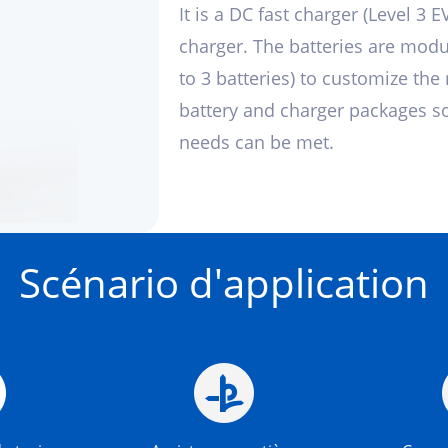
It is a DC fast charger (Level 3 
charger. The batteries are modu
to 3 batteries) to customize the 
battery and charger packages so 
needs can be met.
Scénario d'application