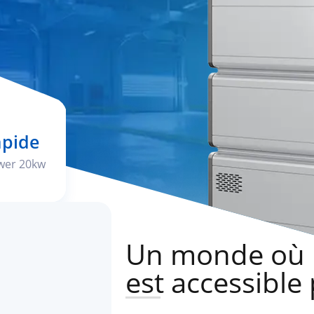
apide
wer 20kw
Un monde où l
est accessible