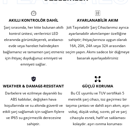
AKILLI KONTROLÖR DAHİL
AYARLANABİLİR AKIM
Şarj sırasında, her kitte bulunan akıllı
Jolt Taşınabilir Şarj Cihazlarımız ayrıca
kontrol ünitesi, verilerinizi LED
ayarlanabilir akım/amper özelliğine
ekranında görüntüleyerek, arabanızı
sahiptir; ihtiyaçlarınıza uygun olarak
evde veya hareket halindeyken
16A, 20A, 24A veya 32A arasından
bağlamanız ve tamamen şarj etmeniz
seçim yapın. Akımı sadece bir düğmeye
için ihtiyaç duyduğunuz emniyeti ve
basarak ayarlayabilirsiniz
emniyeti sağlar.
WEATHER & DAMAGE-RESISTANT
GÜÇLÜ KORUMA
Darbelere ve ezilmeye dayanıklı bu
Bu CE uyumlu ve TUV sertifikalı 5
ABS kablolar, değişken hava
metrelik şarj cihazı, toz geçirmez bir
koşullarında ve su altında güvenli ve
taşıma çantası ve dahili aşırı akım, aşırı
etkili şarj sağlamak için sağlam fişlere
voltaj, düşük voltaj, sızıntı, pil ve şarj
ve IP65 su geçirmezlik derecesine
cihazıyla esnek, hafif ve saklaması
sahiptir.
kolaydır. aşırı ısınma koruması