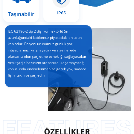
IP65
Taşınabilir
IEC 62196-2 tip 2 dişi konnektörlü 5m
uzunluğundaki kablomuz piyasadaki en uzun
kablodur! En yeni ürünümüz günlük şarj
ihtiyaçlarınızı karşılayacak ve size nerede
olursanız olun şarj etme esnekliği sağlayacaktır.
Artık şarj cihazınızın arabanıza ulaşamayacağı
konusunda endişelenmenize gerek yok, sadece
fişini takın ve şarj edin
ÖZELLİKLER