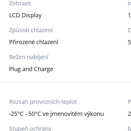
Zobrazit
I
LCD Display
1
Způsob chlazení
D
Přirozené chlazení
Režim nabíjení
Plug and Charge
Rozsah provozních teplot
P
-25°C - 50°C ve jmenovitém výkonu
2
Stupeň ochrany
M