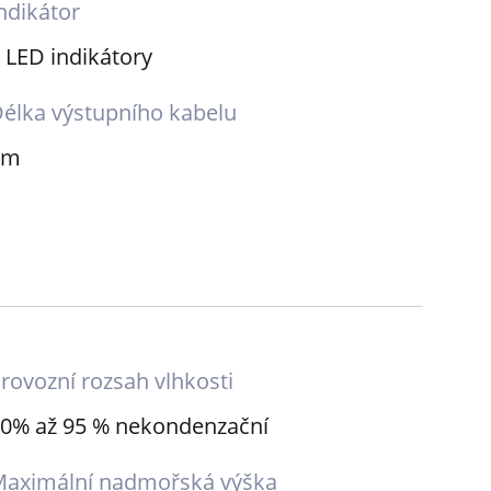
ndikátor
 LED indikátory
élka výstupního kabelu
5m
rovozní rozsah vlhkosti
0% až 95 % nekondenzační
aximální nadmořská výška