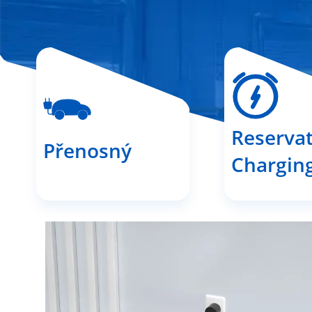
Reserva
Přenosný
Chargin