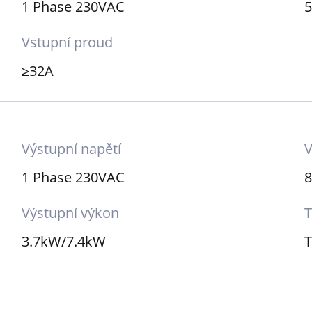
1 Phase 230VAC
5
Vstupní proud
≥32A
Výstupní napětí
V
1 Phase 230VAC
8
Výstupní výkon
T
3.7kW/7.4kW
T