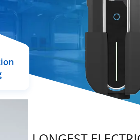
tion
g
LONGEST ELECTRI