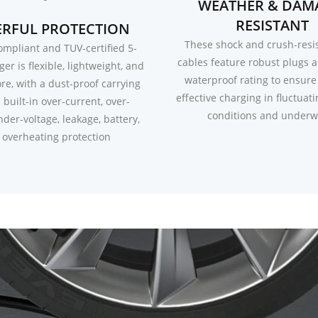
WEATHER & DAM
RESISTANT
RFUL PROTECTION
These shock and crush-resi
ompliant and TUV-certified 5-
cables feature robust plugs 
er is flexible, lightweight, and
waterproof rating to ensure
ore, with a dust-proof carrying
effective charging in fluctuat
built-in over-current, over-
conditions and underw
nder-voltage, leakage, battery,
 overheating protection