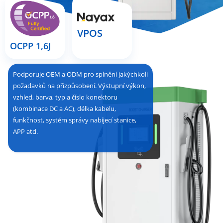
VPOS
OCPP 1,6J
Podporuje OEM a ODM pro splnění jakýchkoli
požadavků na přizpůsobení. Výstupní výkon,
vzhled, barva, typ a číslo konektoru
(kombinace DC a AC), délka kabelu,
funkčnost, systém správy nabíjecí stanice,
APP atd.