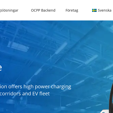
slösningar
OCPP Backend
Företag
Svenska
e
ion offers high power charging
corridors and EV fleet