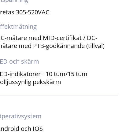
refas 305-520VAC
ffektmätning
C-mätare med MID-certifikat / DC-
ätare med PTB-godkännande (tillval)
LED och skärm
ED-indikatorer +10 tum/15 tum
olljussynlig pekskärm
perativsystem
ndroid och IOS