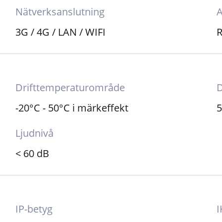
Nätverksanslutning
A
3G / 4G / LAN / WIFI
R
Drifttemperaturområde
D
-20°C - 50°C i märkeffekt
5
Ljudnivå
< 60 dB
IP-betyg
I