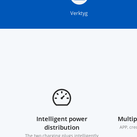
Verktyg
Intelligent power
Multi
distribution
APP, cred
The two charging plugs intelligently