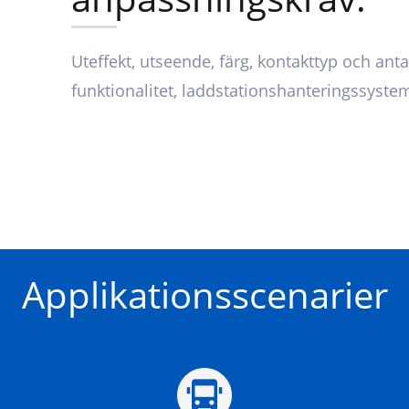
Uteffekt, utseende, färg, kontakttyp och ant
funktionalitet, laddstationshanteringssystem
Applikationsscenarier