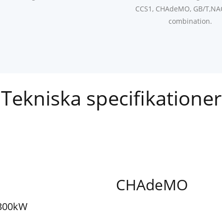
CCS1, CHAdeMO, GB/T,NA
combination.
Tekniska specifikationer
CHAdeMO
/300kW