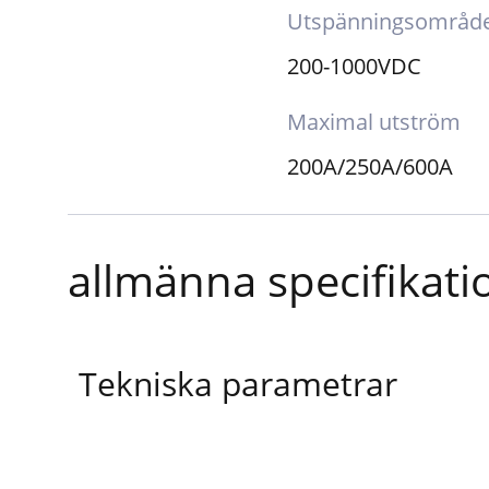
Utspänningsområd
200-1000VDC
Maximal utström
200A/250A/600A
allmänna specifikati
Tekniska parametrar