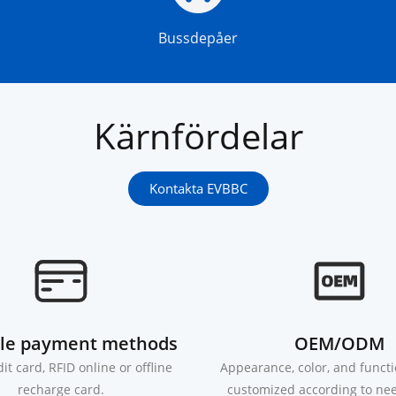
Bussdepåer
Kärnfördelar
Kontakta EVBBC
ple payment methods
OEM/ODM
it card, RFID online or offline
Appearance, color, and funct
recharge card.
customized according to nee