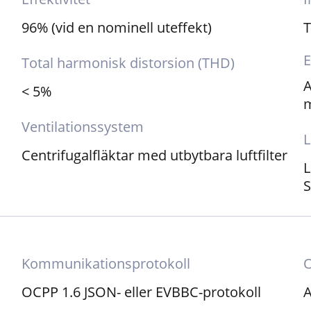
96% (vid en nominell uteffekt)
T
E
Total harmonisk distorsion (THD)
A
< 5%
m
Ventilationssystem
Centrifugalfläktar med utbytbara luftfilter
L
S
Kommunikationsprotokoll
O
OCPP 1.6 JSON- eller EVBBC-protokoll
A