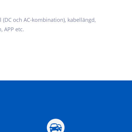
al (DC och AC-kombination), kabellängd,
, APP etc.