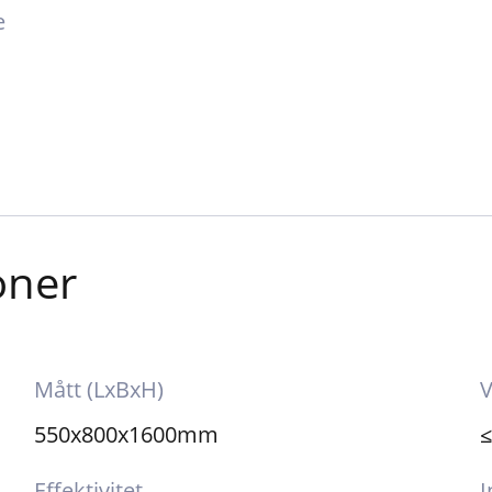
e
oner
Mått (LxBxH)
V
550x800x1600mm
≤
Effektivitet
I