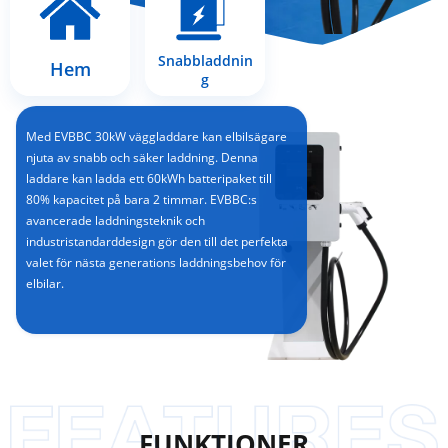
Snabbladdnin
Hem
g
Med EVBBC 30kW väggladdare kan elbilsägare
njuta av snabb och säker laddning. Denna
laddare kan ladda ett 60kWh batteripaket till
80% kapacitet på bara 2 timmar. EVBBC:s
avancerade laddningsteknik och
industristandarddesign gör den till det perfekta
valet för nästa generations laddningsbehov för
elbilar.
FUNKTIONER