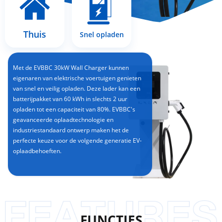
Thuis
Snel opladen
Met de EVBBC 30kW Wall Charger kunnen
eigenaren van elektrische voertuigen genieten
van snel en veilig opladen. Deze lader kan een
batterijpakket van 60 kWh in slechts 2 uur
opladen tot een capaciteit van 80%. EVBBC's
geavanceerde oplaadtechnologie en
industriestandaard ontwerp maken het de
perfecte keuze voor de volgende generatie EV-
oplaadbehoeften.
FUNCTIES