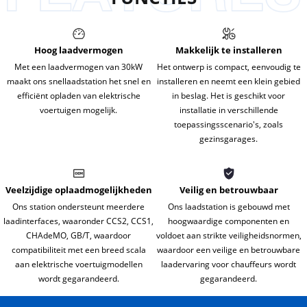
Hoog laadvermogen
Makkelijk te installeren
Met een laadvermogen van 30kW
Het ontwerp is compact, eenvoudig te
maakt ons snellaadstation het snel en
installeren en neemt een klein gebied
efficiënt opladen van elektrische
in beslag. Het is geschikt voor
voertuigen mogelijk.
installatie in verschillende
toepassingsscenario's, zoals
gezinsgarages.
Veelzijdige oplaadmogelijkheden
Veilig en betrouwbaar
Ons station ondersteunt meerdere
Ons laadstation is gebouwd met
laadinterfaces, waaronder CCS2, CCS1,
hoogwaardige componenten en
CHAdeMO, GB/T, waardoor
voldoet aan strikte veiligheidsnormen,
compatibiliteit met een breed scala
waardoor een veilige en betrouwbare
aan elektrische voertuigmodellen
laadervaring voor chauffeurs wordt
wordt gegarandeerd.
gegarandeerd.