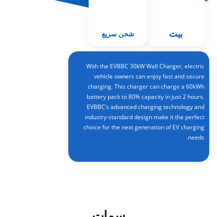
بيت
شحن سريع
With the EVBBC 30kW Wall Charger, electric
vehicle owners can enjoy fast and secure
charging. This charger can charge a 60kWh
battery pack to 80% capacity in just 2 hours.
EVBBC’s advanced charging technology and
industry-standard design make it the perfect
choice for the next generation of EV charging
needs.
سمات