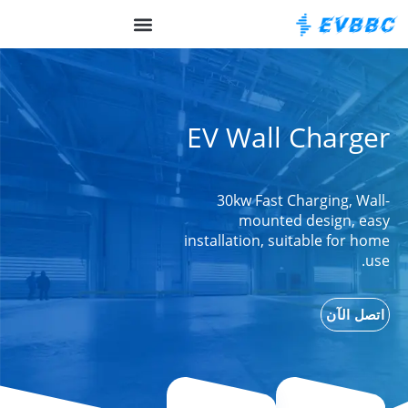
حول EVBBC
OCPP الخلفية
EV Wall Charger
30kw Fast Charging, Wall-
mounted design, easy
installation, suitable for home
use.
اتصل الآن