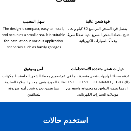
قوة شحن عالية
سهل التنصيب
بفضل قوة الشحن التي تبلغ 30 كيلو وات ،
The design is compact, easy to install,
تتيح محطة الشحن السريع لدينا شحنًا سريعًا
and occupies a small area. It is suitable
وفعالًا للسيارات الكهربائية.
for installation in various application
scenarios such as family garages.
خيارات شحن متعددة الاستخدامات
آمن وموثوق
تدعم محطتنا واجهات شحن متعددة ، بما في
تم تصميم محطة الشحن الخاصة بنا بمكونات
ذلك CCS2 、 CCS1 、 CHAdeMO 、 GB /
عالية الجودة وتفي بمعايير السلامة الصارمة ،
T ، مما يضمن التوافق مع مجموعة واسعة من
مما يضمن تجربة شحن آمنة وموثوقة
موديلات السيارات الكهربائية.
للسائقين.
استخدم حالات