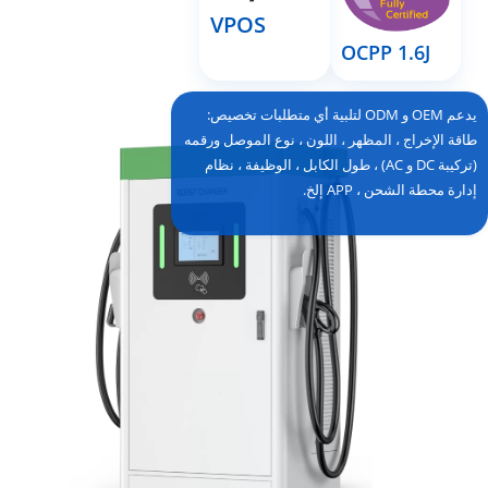
VPOS
OCPP 1.6J
يدعم OEM و ODM لتلبية أي متطلبات تخصيص:
طاقة الإخراج ، المظهر ، اللون ، نوع الموصل ورقمه
(تركيبة DC و AC) ، طول الكابل ، الوظيفة ، نظام
إدارة محطة الشحن ، APP إلخ.