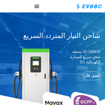
حول EVBBC
OCPP الخلفية
شاحن التيار المتردد السريع
50-300KW محطة
شحن سريع للسيارة
الكهربائية DC
اتصل الآن