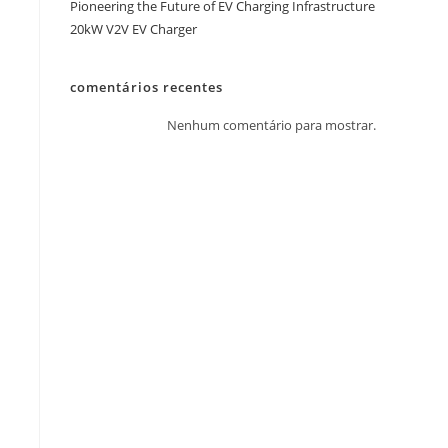
Implementation Guide
North American Charging Standard (NACS):
Pioneering the Future of EV Charging Infrastructure
20kW V2V EV Charger
comentários recentes
Nenhum comentário para mostrar.