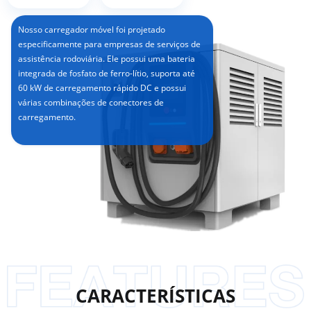
Nosso carregador móvel foi projetado
especificamente para empresas de serviços de
assistência rodoviária. Ele possui uma bateria
integrada de fosfato de ferro-lítio, suporta até
60 kW de carregamento rápido DC e possui
várias combinações de conectores de
carregamento.
CARACTERÍSTICAS