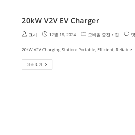
20kW V2V EV Charger
표시
12월 18, 2024
모바일 충전
/
집
댓
20kW V2V Charging Station: Portable, Efficient, Reliable
계속 읽기