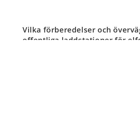
Vilka förberedelser och övervä
offentliga laddstationer för el
qiaxing
februari 20, 2023
Nyheter
0 
The popularity of electric vehicles has become a trend
beginning to use electric vehicles. Therefore, the dema
Fortsätt Läsa