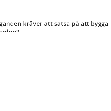
ganden kräver att satsa på att bygga
fordon?
kommentarer
 in sustainable transportation, and more and more people are
nd for public charging stations…