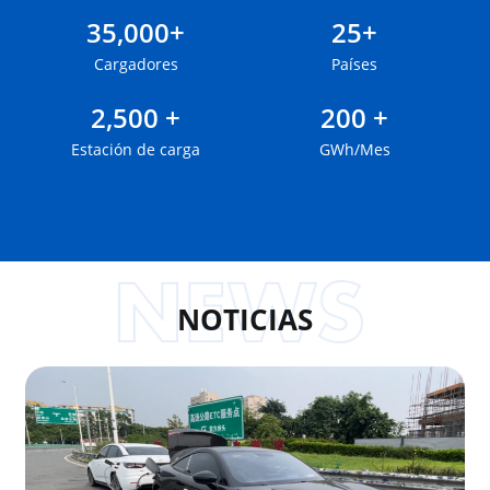
35,000+
25+
Cargadores
Países
2,500 +
200 +
Estación de carga
GWh/Mes
NOTICIAS