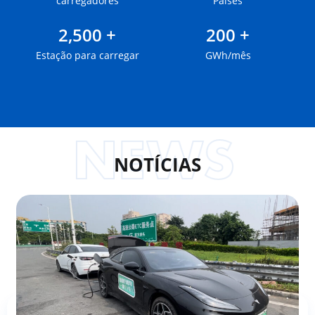
carregadores
Países
2,500 +
200 +
Estação para carregar
GWh/mês
NOTÍCIAS