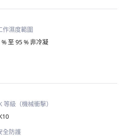
工作濕度範圍
5 % 至 95 % 非冷凝
IK 等級（機械衝擊）
K10
安全防護