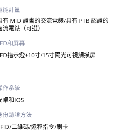
電能計量
具有 MID 證書的交流電錶/具有 PTB 認證的
直流電錶（可選）
LED和屏幕
LED指示燈+10寸/15寸陽光可視觸摸屏
操作系統
安卓和IOS
身份驗證方法
RFID/二維碼/遠程指令/刷卡