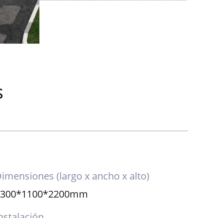
s
imensiones (largo x ancho x alto)
1300*1100*2200mm
nstalación