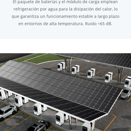
El paquete de baterías y el módulo de carga emplean
refrigeración por agua para la disipación del calor, lo
que garantiza un funcionamiento estable a largo plazo
en entornos de alta temperatura. Ruido <65 dB.