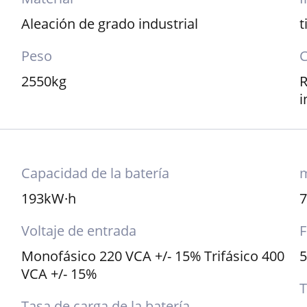
Aleación de grado industrial
t
Peso
C
2550kg
R
i
Capacidad de la batería
m
193kW·h
Voltaje de entrada
F
Monofásico 220 VCA +/- 15% Trifásico 400
VCA +/- 15%
T
Tasa de carga de la batería