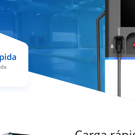
pida
ida
Carga rápi