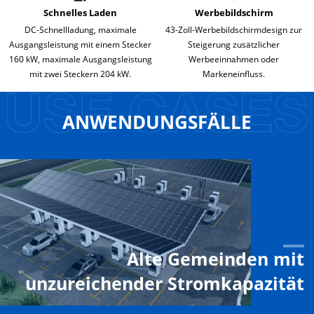
Schnelles Laden
Werbebildschirm
DC-Schnellladung, maximale
43-Zoll-Werbebildschirmdesign zur
Ausgangsleistung mit einem Stecker
Steigerung zusätzlicher
160 kW, maximale Ausgangsleistung
Werbeeinnahmen oder
mit zwei Steckern 204 kW.
Markeneinfluss.
ANWENDUNGSFÄLLE
Alte Gemeinden mit
unzureichender Stromkapazität