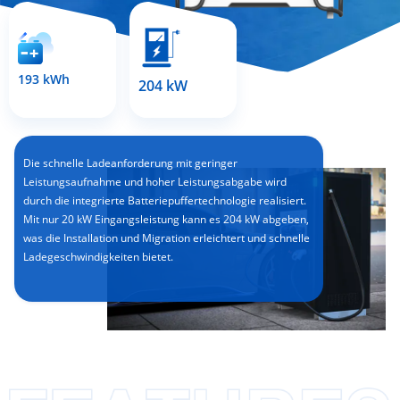
193 kWh
204 kW
Die schnelle Ladeanforderung mit geringer
Leistungsaufnahme und hoher Leistungsabgabe wird
durch die integrierte Batteriepuffertechnologie realisiert.
Mit nur 20 kW Eingangsleistung kann es 204 kW abgeben,
was die Installation und Migration erleichtert und schnelle
Ladegeschwindigkeiten bietet.