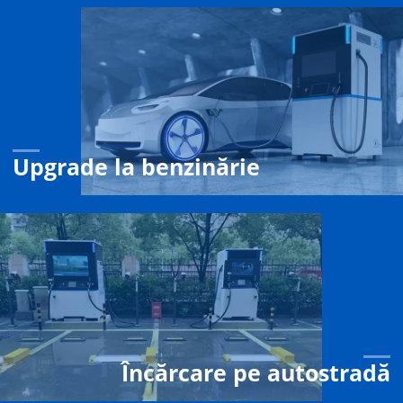
Upgrade la benzinărie
Încărcare pe autostradă