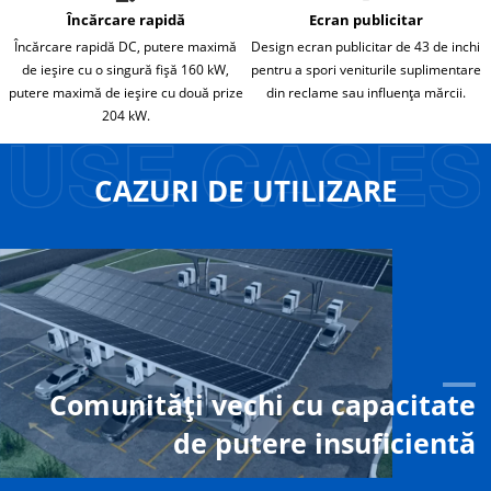
Încărcare rapidă
Ecran publicitar
Încărcare rapidă DC, putere maximă
Design ecran publicitar de 43 de inchi
de ieșire cu o singură fișă 160 kW,
pentru a spori veniturile suplimentare
putere maximă de ieșire cu două prize
din reclame sau influența mărcii.
204 kW.
CAZURI DE UTILIZARE
Comunități vechi cu capacitate
de putere insuficientă