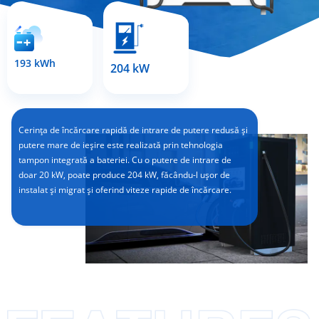
193 kWh
204 kW
Cerința de încărcare rapidă de intrare de putere redusă și
putere mare de ieșire este realizată prin tehnologia
tampon integrată a bateriei. Cu o putere de intrare de
doar 20 kW, poate produce 204 kW, făcându-l ușor de
instalat și migrat și oferind viteze rapide de încărcare.