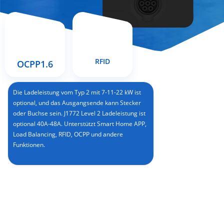
RFID
OCPP1.6
Die Ladeleistung vom Typ 2 mit 7-11-22 kW ist
optional, und das Ausgangsende kann Stecker
oder Buchse sein. J1772 Level 2 Ladeleistung ist
optional 40A-48A. Unterstützt Smart Home APP,
Load Balancing, RFID, OCPP und andere
Funktionen.