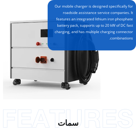
Our mobile charger is designed specifically for
roadside assistance service companies. It
features an integrated lithium iron phosphate
battery pack, supports up to 20 kW of DC fast
charging, and has multiple charging connector
combinations.
سمات