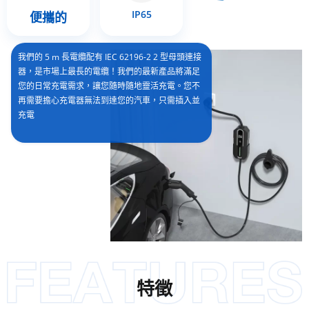
IP65
便攜的
我們的 5 m 長電纜配有 IEC 62196-2 2 型母頭連接
器，是市場上最長的電纜！我們的最新產品將滿足
您的日常充電需求，讓您隨時隨地靈活充電。您不
再需要擔心充電器無法到達您的汽車，只需插入並
充電
特徵