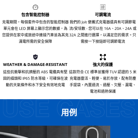
包含智能控制器
可調電流
充電期間，每個套件中包含的智能控制器
我們的 Jolt 便攜式充電器還具有可調節電
單元會在 LED 屏幕上顯示您的數據，為
流/安培數 - 您可以在 16A、20A、24A 或
您提供在家中或旅途中連接汽車並為其充
32A 之間進行選擇，以滿足您的需求。只
滿電所需的安全保障
需按一下按鈕即可調節電流
WEATHER & DAMAGE-RESISTANT
強大的保護
這些抗衝擊和抗擠壓的 ABS 電纜具有堅
這款符合 CE 標準並獲得 TUV 認證的 5 米
固的插頭和 IP65 防水等級，可確保在波
充電器靈活、輕便、易於存放，配有防塵
動的天氣條件和水下安全有效地充電
手提袋，內置過流、過壓、欠壓、漏電、
電池和過熱保護
用例