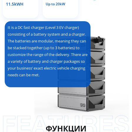
11.5kWH
Up to 20kW
It is a DC fast charger (Level 3 EV charger)
consisting of a battery system and a charger.
The batteries are modular, meaning they can
be stacked together (up to 3 batteries) to
customize the range of the delivery. There are
a variety of battery and charger packages so
your business’ exact electric vehicle charging
needs can be met.
ФУНКЦИИ