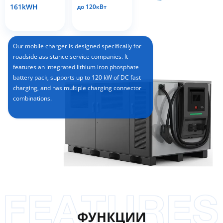
161kWH
до 120кВт
Our mobile charger is designed specifically for
roadside assistance service companies. It
features an integrated lithium iron phosphate
battery pack, supports up to 120 kW of DC fast
charging, and has multiple charging connector
combinations.
ФУНКЦИИ