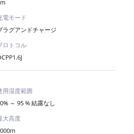
3m
充電モード
プラグアンドチャージ
プロトコル
CPP1.6J
使用湿度範囲
20% ～ 95 % 結露なし
最大高度
2000m