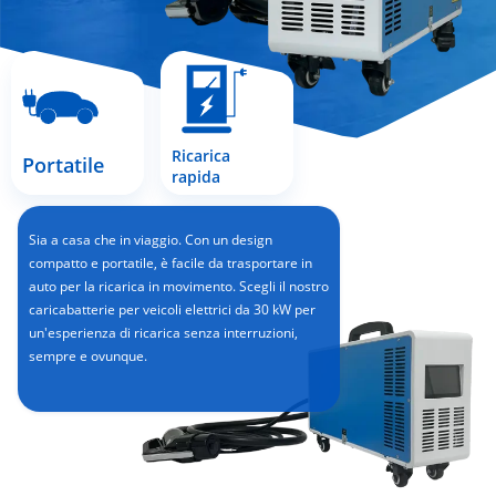
Ricarica
Portatile
rapida
Sia a casa che in viaggio. Con un design
compatto e portatile, è facile da trasportare in
auto per la ricarica in movimento. Scegli il nostro
caricabatterie per veicoli elettrici da 30 kW per
un'esperienza di ricarica senza interruzioni,
sempre e ovunque.