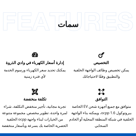
سمات
التخصيص
إدارة أسعار الكهرباء في وادي الذروة
يمكن تخصيص وظائف الواجهة الخلفية
يمكنك تحديد سعر الكهرباء ورسوم الخدمة
والتطبيق وفقًا لاحتياجاتك
لأي فترة زمنية
التوافق
تكلفة منخفضة
متوافق مع جميع أجهزة شحن EV الخاصة
تجربة مجانية، تأجير منخفض التكلفة، شراء
ببروتوكول ocpp 1.6، ويمكنه بناء الواجهة
لمرة واحدة، تطوير مخصص. مجموعة متنوعة
الخلفية في شبكة المنطقة المحلية أو الخادم
من الخيارات لبناء واجهة ocpp الخلفية
السحابي
الحصرية الخاصة بك بسرعة وبأسعار منخفضة