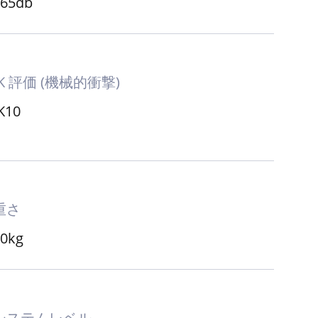
騒音の発生
≤65db
IK 評価 (機械的衝撃)
K10
重さ
10kg