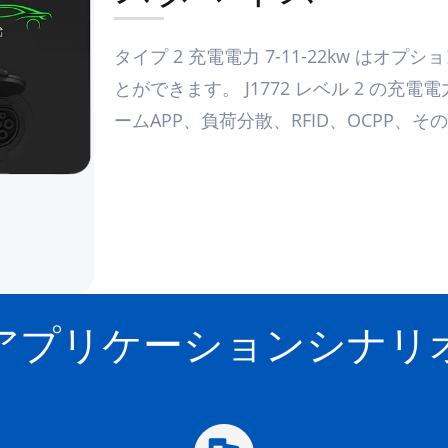
スタマイズ
タイプ 2 充電電力 7-11-22kw は
とができます。 J1772 レベル 2 の充電
ームAPP、負荷分散、RFID、OCPP、
アプリケーションシナリ