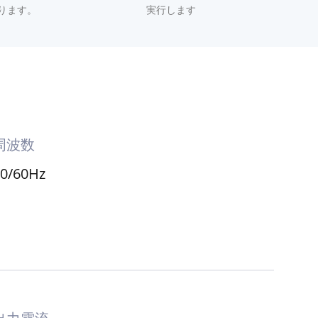
充電
効率的
などの業界標準
負荷分散機能をサポートし、常に最大効率で
ります。
実行します
周波数
50/60Hz