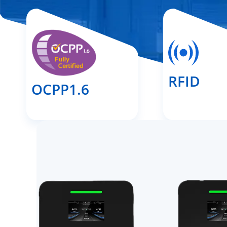
RFID
OCPP1.6