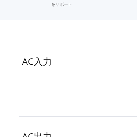
頭いい
ホームAPPリモートコントロールとOCPP1.6
シリーズ
をサポート
AC入力