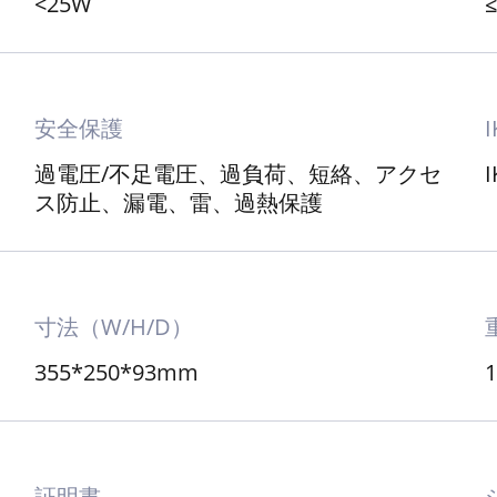
待機時消費電力
<25W
安全保護
過電圧/不足電圧、過負荷、短絡、アクセ
I
ス防止、漏電、雷、過熱保護
寸法（W/H/D）
355*250*93mm