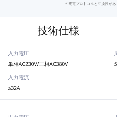
安全性
カスタマイズ可能な
全体でBタイプ漏電保護をサポート
J1772、IEC 62196-2、GB/T 
の充電プロトコルと互換性があ
技術仕様
入力電圧
単相AC230V/三相AC380V
入力電流
≥32A