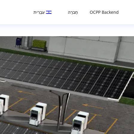
OCPP Backend
חֶברָה
עִבְרִית