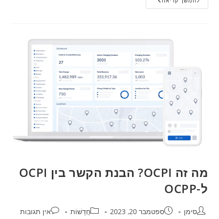
להמשך קריאה
מה זה OCPI? הבנת הקשר בין OCPI
ל-OCPP
סימן
ספטמבר 20, 2023
חֲדָשׁוֹת
אין תגובות