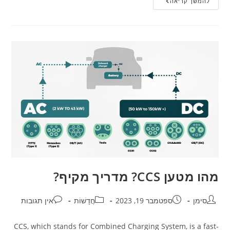
להמשך קריאה
מהו מטען CCS? מדריך מקיף?
סימן
ספטמבר 19, 2023
חֲדָשׁוֹת
אין תגובות
CCS, which stands for Combined Charging System, is a fast-